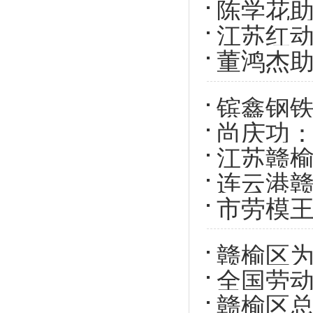
陈学花助
江苏红
董鸿杰助
镔鑫钢铁
尚庆功
铁战线
江苏赣榆
连云港赣
市劳模
赣榆区为
全国劳
赣榆区