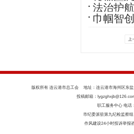
法治护航
巾帼智创
会联合多
庆“三八
上
版权所有 连云港市总工会 地址：连云港市海州区东盐河路
投稿邮箱：lygzghxjb@126.
职工服务中心 电话：05
市纪委派驻第九纪检监察组 电话
作风建设24小时投诉举报咨询热