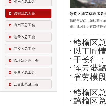
灌南县总工会
赣榆区总工会
清明节期间，赣榆区海
海州区总工会
旗幼儿园走进青口镇狮
连云区总工会
赣榆区
开发区总工会
以工匠
于长行
徐圩新区总工会
连云港
高新区总工会
省劳模段
云台山景区工会
赣榆区总
赣榆区总
讲座