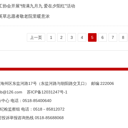
工协会开展“情满九月九 爱在夕阳红”活动
英草志愿者敬老院里暖意浓
上一页
1
2
3
4
5
6
7
8
州区东盐河路17号（东盐河路与朝阳路交叉口） 邮编:222006
jb@126.com
苏ICP备12031247号-1
心 电话：0518-85400640
检监察组 电话：0518－85812072
投诉举报咨询热线 0518-85688068