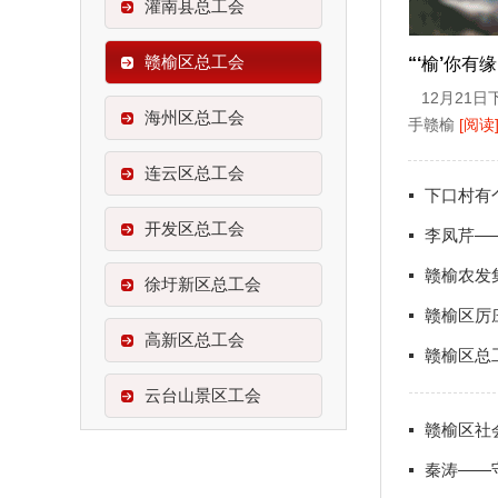
灌南县总工会
赣榆区总工会
12月21日
海州区总工会
手赣榆
[阅读
连云区总工会
下口村有
开发区总工会
李凤芹—
赣榆农发
徐圩新区总工会
赣榆区厉
高新区总工会
赣榆区总
云台山景区工会
赣榆区社
秦涛——