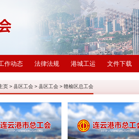
工作动态
法律法规
港城工运
文件下载
主页
>
县区工会
>
县区工会
>
赣榆区总工会