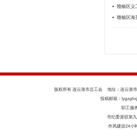
赣榆区义
赣榆区海
版权所有 连云港市总工会 地址：连云港市海
投稿邮箱：lygzghx
职工服务中
市纪委派驻第九纪
作风建设24小时