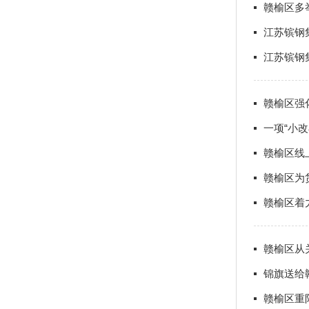
赣榆区多
江苏镔钢
江苏镔钢
赣榆区强
一项“小改
赣榆区线
赣榆区为
赣榆区着
赣榆区从
锦旗送给
赣榆区重