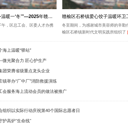
“‘榆’你有缘·温暖一‘冬’”—2025年赣榆区总工会单身职工交友联谊活动浪漫落幕
赣榆区石桥镇爱心饺子温暖环卫
下午，区总工会、区委人才办携
冬至期间，为感谢城市美容师的辛勤
]
榆区石桥镇新时代文明实践所组织了
个海上温暖“驿站”
—微光聚合力 匠心护生产
集团荣膺省级重点龙头企业
庄镇举办“厂中厂”消防救援演练
工会服务海上流动会员的做法被推广
会组织以实际行动庆祝第40个国际志愿者日
守护高炉"生命线"