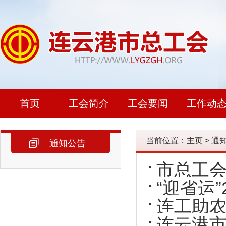
首页
工会简介
工会要闻
工作动
当前位置：
主页
>
通
通知公告
市总工
“迎省运
告
连工助农
竞争性
连云港