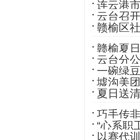
连云港
云台召
（扩大
赣榆区社
赣榆夏日
云台分公
一碗绿
墟沟美
态化供
夏日送清
新就业形
巧手传非
“心系职
钿手工
以赛代训