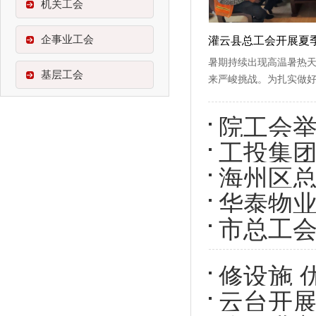
机关工会
企事业工会
暑期持续出现高温暑热
基层工会
来严峻挑战。为扎实做
院工会举
工投集团
年画卷”
海州区总
华泰物
市总工
动
工作
修设施 
云台开
线