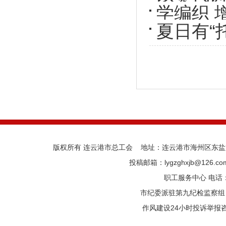
学编织 
云区第
夏日有“
工编织
开班啦
版权所有 连云港市总工会 地址：连云港市海州区东盐河路
投稿邮箱：lygzghxjb@126.
职工服务中心 电话：05
市纪委派驻第九纪检监察组 电话
作风建设24小时投诉举报咨询热