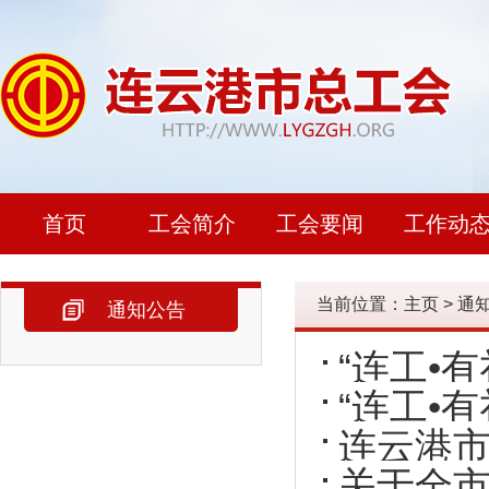
首页
工会简介
工会要闻
工作动
当前位置：
主页
>
通
通知公告
“连工•
“连工•
连云港
关于全市