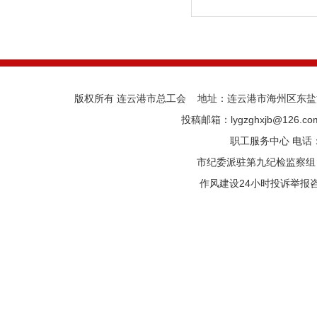
版权所有 连云港市总工会 地址：连云港市海州区东盐河路
投稿邮箱：lygzghxjb@126.
职工服务中心 电话：05
市纪委派驻第九纪检监察组 电话
作风建设24小时投诉举报咨询热